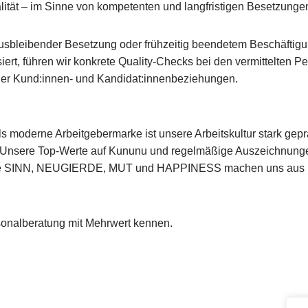
lität – im Sinne von kompetenten und langfristigen Besetzunge
 ausbleibender Besetzung oder frühzeitig beendetem Beschäftigu
iert, führen wir konkrete Quality-Checks bei den vermittelten
it der Kund:innen- und Kandidat:innenbeziehungen.
ls moderne Arbeitgebermarke ist unsere Arbeitskultur stark gep
. Unsere Top-Werte auf Kununu und regelmäßige Auszeichnung
te SINN, NEUGIERDE, MUT und HAPPINESS machen uns aus und 
sonalberatung mit Mehrwert kennen.