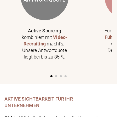
Active Sourcing
Für 9
kombiniert mit
Video-
Führu
Recruiting
macht's:
wi
Unsere Antwortquote
Deck
liegt bei bis zu 85 %.
AKTIVE SICHTBARKEIT FÜR IHR
UNTERNEHMEN