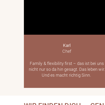
Karl
Chef
Family & flexibility first – das ist bei uns
nicht nur so da hin gesagt. Das leben wir
Und es macht richtig Sinn.