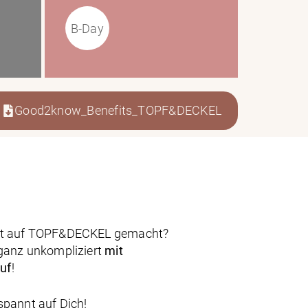
B-Day
Good2know_Benefits_TOPF&DECKEL
ust auf TOPF&DECKEL gemacht?
 ganz unkompliziert
mit
uf
!
spannt auf Dich!