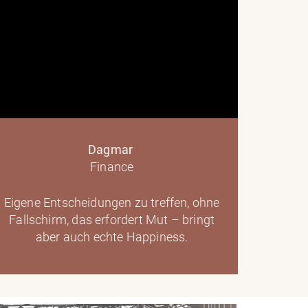
Dagmar
Finance
Eigene Entscheidungen zu treffen, ohne
Fallschirm, das erfordert Mut – bringt
aber auch echte Happiness.