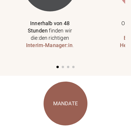
Innerhalb von 48
Ob 
Stunden
finden wir
wi
die:den richtigen
Br
Interim-Manager:in
.
Hera