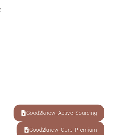
e
Good2know_Active_Sourcing
Good2know_Core_Premium