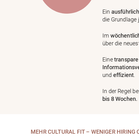
Ein
ausführlic
die Grundlage 
Im
wöchentli
über die neue
Eine
transpare
Informationsv
und
effizient
.
In der Regel b
bis 8 Wochen.
MEHR CULTURAL FIT – WENIGER HIRING