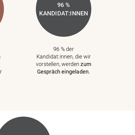
96 %
KANDIDAT:INNEN
AN
96 % der
A
n
Kandidat:innen, die wir
komb
vorstellen, werden
zum
Rec
r
Gespräch eingeladen.
Uns
lie