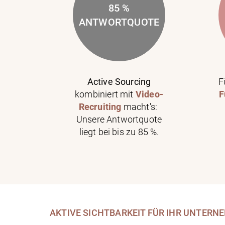
85 %
NEN
ANTWORTQUOTE
Active Sourcing
F
e wir
kombiniert mit
Video-
F
n
zum
Recruiting
macht's:
den.
Unsere Antwortquote
liegt bei bis zu 85 %.
AKTIVE SICHTBARKEIT FÜR IHR UNTERN