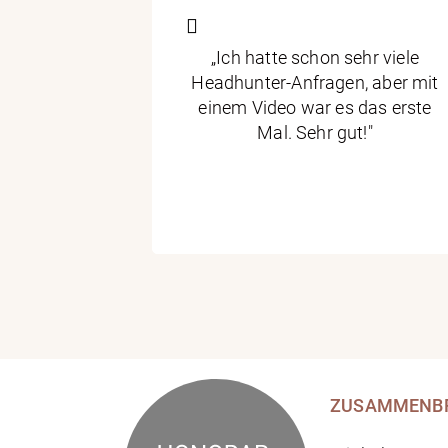
taktiert von
„Ich hatte schon sehr viele
, aber so
Headhunter-Anfragen, aber mit
macht habe
einem Video war es das erste
n. Die Idee
Mal. Sehr gut!"
er und sehr
 Branche."
ZUSAMMENB