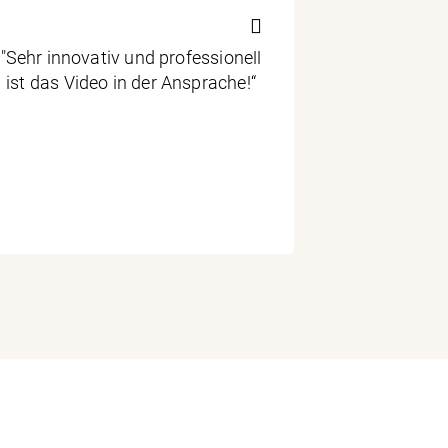
"Sehr innovativ und professionell
"Ihre Nach
ist das Video in der Ansprache!“
haben in 
so dass i
Stell