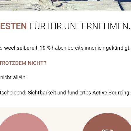
 BESTEN
FÜR IHR UNTERNEHMEN
.
nd
wechselbereit
,
19 %
haben bereits innerlich
gekündigt
 TROTZDEM NICHT?
icht allein!
ntscheidend:
Sichtbarkeit
und fundiertes
Active Sourcing
.